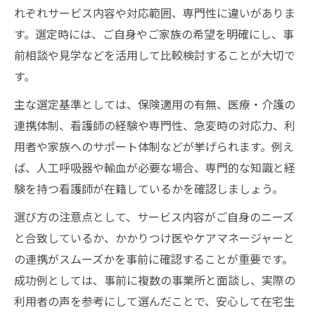
れぞれサービス内容や対応範囲、専門性に違いがありま
訪問看護の申請から利用開始までの流れ解
す。選定時には、ご自身やご家族の希望を明確にし、事
説
前相談や見学などを活用して比較検討することが大切で
家族が知っておきたい訪問看護申請の注意
す。
点
主な選定基準としては、保険適用の有無、医療・介護の
訪問看護申請の際の必要書類と準備すべき
連携体制、看護師の経験や専門性、急変時の対応力、利
こと
用者や家族へのサポート体制などが挙げられます。例え
訪問看護利用のための相談窓口と連携先ま
ば、人工呼吸器や輸血が必要な場合、専門的な知識と経
とめ
験を持つ看護師が在籍しているかを確認しましょう。
訪問看護の申請で失敗しないためのポイン
ト
選び方の注意点として、サービス内容がご自身のニーズ
と合致しているか、かかりつけ医やケアマネージャーと
必要な支援を見極める訪問看護の選び方
の連携がスムーズかを事前に確認することが重要です。
訪問看護サービス選択時の比較ポイント
成功例としては、事前に複数の事業所と面談し、実際の
要介護度別に考える訪問看護の利用基準
利用者の声を参考にして選んだことで、安心して在宅生
訪問看護で受けられる支援内容の詳細解説