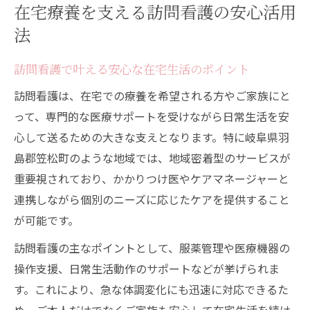
在宅療養を支える訪問看護の安心活用
保険適用条件で知っておきたい訪問看護の要点
法
訪問看護が保険適用となる主な条件とは
保険で受けられる訪問看護サービスの範囲
訪問看護で叶える安心な在宅生活のポイント
訪問看護の医療保険と介護保険の違いを解
訪問看護は、在宅での療養を希望される方やご家族にと
説
って、専門的な医療サポートを受けながら日常生活を安
訪問看護の保険利用に必要な確認事項まと
心して送るための大きな支えとなります。特に岐阜県羽
め
島郡笠松町のような地域では、地域密着型のサービスが
重要視されており、かかりつけ医やケアマネージャーと
訪問看護ステーション利用時の保険手続き
連携しながら個別のニーズに応じたケアを提供すること
サービス選びに迷う方必見の訪問看護情報
が可能です。
訪問看護ステーションの選び方と比較のコ
訪問看護の主なポイントとして、服薬管理や医療機器の
ツ
操作支援、日常生活動作のサポートなどが挙げられま
訪問看護サービス内容を見極めるチェック
す。これにより、急な体調変化にも迅速に対応できるた
ポイント