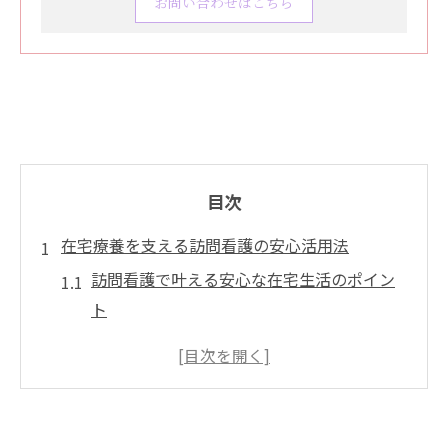
お問い合わせはこちら
目次
在宅療養を支える訪問看護の安心活用法
訪問看護で叶える安心な在宅生活のポイン
ト
訪問看護ステーション選びの重要性と基準
家族と訪問看護で支える日常サポート事例
訪問看護の活用で安心感が高まる理由とは
地域密着型訪問看護のメリットを徹底解説