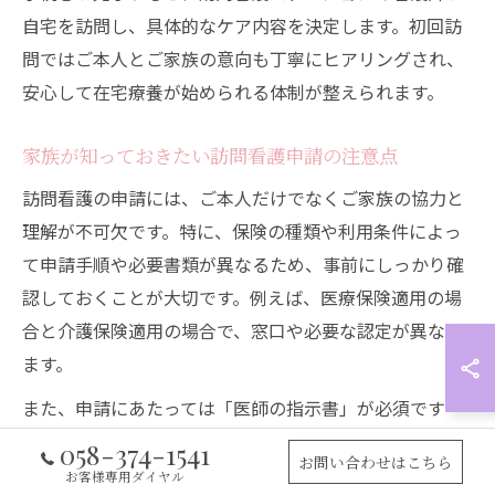
自宅を訪問し、具体的なケア内容を決定します。初回訪
問ではご本人とご家族の意向も丁寧にヒアリングされ、
安心して在宅療養が始められる体制が整えられます。
家族が知っておきたい訪問看護申請の注意点
訪問看護の申請には、ご本人だけでなくご家族の協力と
理解が不可欠です。特に、保険の種類や利用条件によっ
て申請手順や必要書類が異なるため、事前にしっかり確
認しておくことが大切です。例えば、医療保険適用の場
合と介護保険適用の場合で、窓口や必要な認定が異なり
ます。
また、申請にあたっては「医師の指示書」が必須です
が、指示内容が曖昧だったり、申請者側の意向が十分に
058-374-1541
お問い合わせはこちら
伝わっていないと、実際のサービス内容にズレが生じる
お客様専用ダイヤル