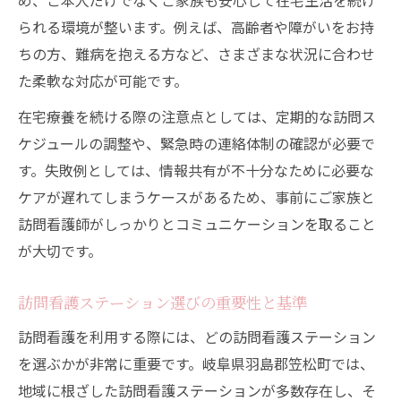
め、ご本人だけでなくご家族も安心して在宅生活を続け
訪問看護の選択で大切な家族の声とその活
られる環境が整います。例えば、高齢者や障がいをお持
かし方
ちの方、難病を抱える方など、さまざまな状況に合わせ
訪問看護利用前に知っておきたい相談先ま
た柔軟な対応が可能です。
とめ
在宅療養を続ける際の注意点としては、定期的な訪問ス
訪問看護と介護サービスの違いと併用の工
ケジュールの調整や、緊急時の連絡体制の確認が必要で
夫
す。失敗例としては、情報共有が不十分なために必要な
笠松町で叶える自宅看護の保険利用術
ケアが遅れてしまうケースがあるため、事前にご家族と
訪問看護を活用した自宅看護の実践方法
訪問看護師がしっかりとコミュニケーションを取ること
保険適用で始める訪問看護の利用ステップ
が大切です。
訪問看護サービスの地域連携と支援体制
自宅療養に最適な訪問看護利用のポイント
訪問看護ステーション選びの重要性と基準
訪問看護ステーション選択と保険利用の裏
訪問看護を利用する際には、どの訪問看護ステーション
技
を選ぶかが非常に重要です。岐阜県羽島郡笠松町では、
訪問看護の申請手順と家族のためのアドバイス
地域に根ざした訪問看護ステーションが多数存在し、そ