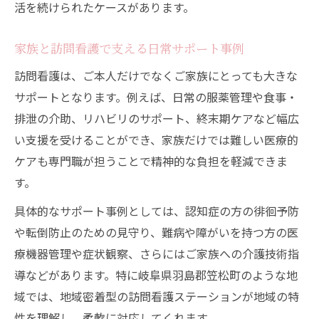
活を続けられたケースがあります。
訪問看護の適切な選び方と相談のタイミン
グ
家族と訪問看護で支える日常サポート事例
訪問看護ステーションとの連携で得られる
訪問看護は、ご本人だけでなくご家族にとっても大きな
安心
サポートとなります。例えば、日常の服薬管理や食事・
排泄の介助、リハビリのサポート、終末期ケアなど幅広
い支援を受けることができ、家族だけでは難しい医療的
ケアも専門職が担うことで精神的な負担を軽減できま
す。
具体的なサポート事例としては、認知症の方の徘徊予防
や転倒防止のための見守り、難病や障がいを持つ方の医
療機器管理や症状観察、さらにはご家族への介護技術指
導などがあります。特に岐阜県羽島郡笠松町のような地
域では、地域密着型の訪問看護ステーションが地域の特
性を理解し、柔軟に対応してくれます。