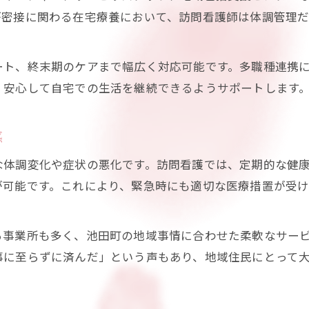
これからの訪問看護に求められる役割
が密接に関わる在宅療養において、訪問看護師は体調管理
家族とともに成長する訪問看護の現場
訪問看護と生活相談の未来への展望
ート、終末期のケアまで幅広く対応可能です。多職種連携
安心して暮らせる地域づくりと訪問看護
、安心して自宅での生活を継続できるようサポートします
感
な体調変化や症状の悪化です。訪問看護では、定期的な健
が可能です。これにより、緊急時にも適切な医療措置が受
る事業所も多く、池田町の地域事情に合わせた柔軟なサー
事に至らずに済んだ」という声もあり、地域住民にとって