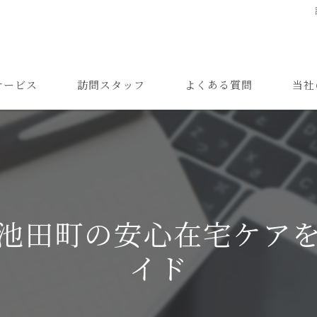
サービス
訪問スタッフ
よくある質問
当社
高齢者
難病
障がい
池田町の安心在宅ケア
24時間
イド
精神