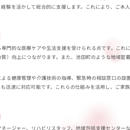
と経験を活かして総合的に支援します。これにより、ご本
生活相談と訪問看護を併用する利点とは
地域密着型の訪問看護で安心感を得る
池田町の生活相談を活かすポイント
策
訪問看護活用時に役立つ手続きの流れ
ら専門的な医療ケアや生活支援を受けられる点です。これ
在宅ケアを支える地域連携の現場に迫る
の質）向上につながります。また、池田町のような地域密
地域連携による訪問看護の強みを探る
訪問看護と医療・福祉の連携体制の重要性
による健康管理や介護技術の指導、緊急時の相談窓口の設
多職種協働で実現する質の高い訪問看護
にも迅速に対応可能です。これらの仕組みを活用し、ご家
地域資源を活かした訪問看護の支援例
訪問看護がつなぐ在宅ケアのネットワーク
家族と共に歩む訪問看護の未来を考える
割
訪問看護が支える家族の安心と希望
マネージャー、リハビリスタッフ、地域包括支援センター