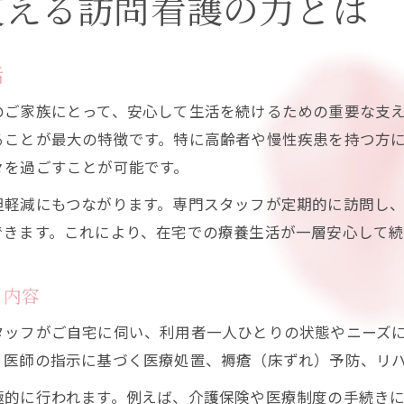
支える訪問看護の力とは
訪問看護と生活相談で不安を解消する方法
暮らしの困りごとに寄り添う生活相談の魅力
活
生活相談と訪問看護の連携が生む安心感
のご家族にとって、安心して生活を続けるための重要な支
生活相談を頼ることで見つかる新しい支援
ることが最大の特徴です。特に高齢者や慢性疾患を持つ方
日常生活の悩みを訪問看護で早期解決
々を過ごすことが可能です。
訪問看護を選ぶ際のチェックポイント解説
担軽減にもつながります。専門スタッフが定期的に訪問し
訪問看護選びで重視すべきポイントとは
できます。これにより、在宅での療養生活が一層安心して続
訪問看護の対応範囲やサービス内容を比較
訪問看護事業所の選択で確認したい事項
ト内容
安心できる訪問看護事業所の見極め方
タッフがご自宅に伺い、利用者一人ひとりの状態やニーズ
訪問看護の対応時間と緊急時の対応体制
、医師の指示に基づく医療処置、褥瘡（床ずれ）予防、リ
池田町で生活相談と看護を活用するコツ
極的に行われます。例えば、介護保険や医療制度の手続き
池田町で訪問看護サービスを上手に利用