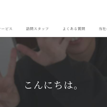
サービス
訪問スタッフ
よくある質問
当社
高齢者
難病
障がい
24時間
こんにちは。
精神