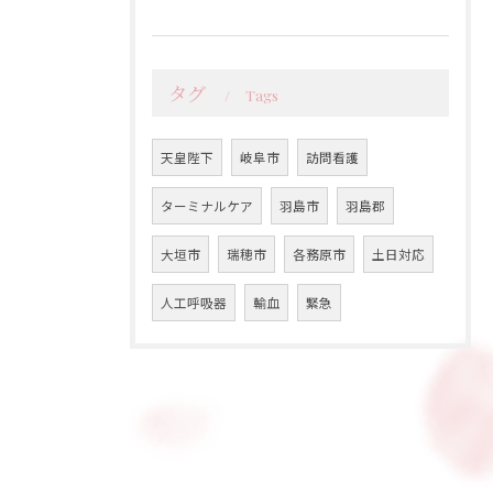
タグ
Tags
天皇陛下
岐阜市
訪問看護
ターミナルケア
羽島市
羽島郡
大垣市
瑞穂市
各務原市
土日対応
人工呼吸器
輸血
緊急