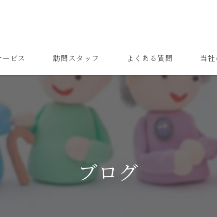
サービス
訪問スタッフ
よくある質問
当社
高齢者
難病
障がい
24時間
ブログ
精神