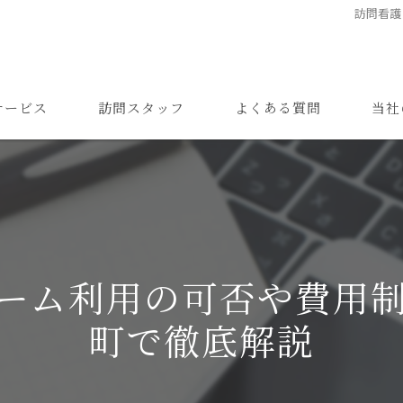
訪問看護
サービス
訪問スタッフ
よくある質問
当社
高齢者
難病
障がい
ーム利用の可否や費用
24時間
町で徹底解説
精神