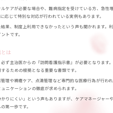
ナルケアが必要な場合や、難病指定を受けている方、急性
訪問看護制度の例外認定の具体例を紹介
要に応じて特別な対応が行われている実例もあります。
主治医による訪問看護指示の流れを分かりやすく
訪問看護利用における例外ケースの見極め方
た結果、制度上利用できなかったという声も聞かれます。
イントです。
白川町ならではの地域性と医療制度を知る
訪問看護と白川町の医療制度の特徴を整理
態とは
訪問看護を活用できる地域性のポイントとは
地域で訪問看護が果たす役割と実際の声
、必ず主治医からの『訪問看護指示書』が必要となります
供するための根拠となる重要な書類です。
訪問看護と白川町の相談窓口の活用法
地域資源を活かした訪問看護の工夫事例
薬管理や褥瘡ケア、点滴管理など専門的な医療行為が行わ
納得できる訪問看護選びのコツと計画づくり
ミュニケーションの徹底が求められます。
訪問看護選びで押さえるべきチェックポイント
分かりにくい」という声もありますが、ケアマネージャー
訪問看護の相談や見学時の質問例を紹介
への第一歩です。