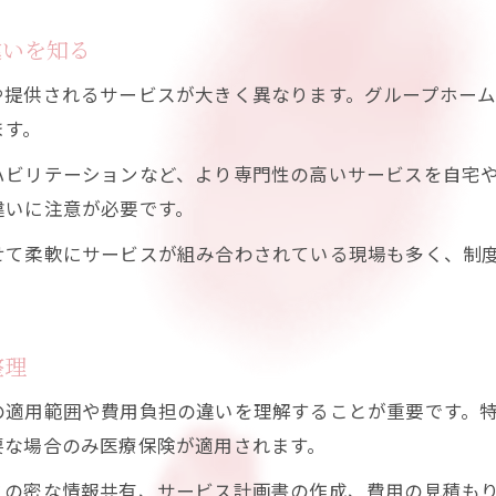
費用と制度のバランスで訪問看護を選ぶ方法
訪問看護の計画づくりで失敗しないポイント
違いを知る
訪問看護利用の長期的な視点を持つために
や提供されるサービスが大きく異なります。グループホー
ます。
ハビリテーションなど、より専門性の高いサービスを自宅
違いに注意が必要です。
せて柔軟にサービスが組み合わされている現場も多く、制
整理
の適用範囲や費用負担の違いを理解することが重要です。
要な場合のみ医療保険が適用されます。
との密な情報共有、サービス計画書の作成、費用の見積も