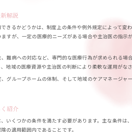
保険適用と自費の訪問看護費用を比較しよう
最新解説
訪問看護利用時の追加料金や注意すべき点
用できるかどうかは、制度上の条件や例外規定によって変
訪問看護の費用負担を減らす工夫と制度活用
いますが、一定の医療的ニーズがある場合や主治医の指示
訪問看護と他サービスの費用の違いを整理
訪問看護自費負担の疑問をこの町の視点で解き明かす
性、難病への対応など、専門的な医療行為が求められる場
訪問看護は自費だとどこまで負担が増えるか
も、地域の医療資源や主治医の判断により柔軟な運用がな
訪問看護の自費利用時に知っておきたい注意点
度、グループホームの体制、そして地域のケアマネージャ
訪問看護の自費負担と保険利用の違いを解説
自費で訪問看護を選ぶ際の判断基準を紹介
訪問看護自費負担の目安と計算方法を整理
しく紹介
特別指示書や例外利用条件のリアルを深掘り
は、いくつかの条件を満たす必要があります。主な条件は
訪問看護の特別指示書が必要な場面を解説
保険の適用範囲内であることです。
例外的に訪問看護が利用できる条件とは何か