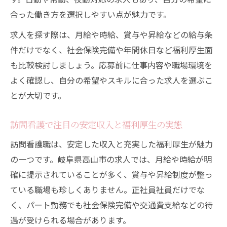
家族と両立できる働き方を訪問看護で実現
合った働き方を選択しやすい点が魅力です。
訪問看護で家族との時間を大切にできる理
求人を探す際は、月給や時給、賞与や昇給などの給与条
由
件だけでなく、社会保険完備や年間休日など福利厚生面
日勤中心の訪問看護が家庭に優しい働き方
も比較検討しましょう。応募前に仕事内容や職場環境を
訪問看護師の育児支援や福利厚生を徹底解
よく確認し、自分の希望やスキルに合った求人を選ぶこ
説
とが大切です。
シフト調整で叶う訪問看護の柔軟な働き方
訪問看護で注目の安定収入と福利厚生の実態
ブランク復帰も安心な訪問看護のサポート
体制
訪問看護職は、安定した収入と充実した福利厚生が魅力
新たな一歩を岐阜高山市の訪問看護で踏み出す
の一つです。岐阜県高山市の求人では、月給や時給が明
確に提示されていることが多く、賞与や昇給制度が整っ
訪問看護でキャリアチェンジを成功させる
ている職場も珍しくありません。正社員社員だけでな
方法
く、パート勤務でも社会保険完備や交通費支給などの待
未経験から始める訪問看護の魅力と成長事
遇が受けられる場合があります。
例