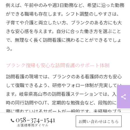
例えば、午前中のみや週3日勤務など、希望に沿った勤務
ができる職場も存在します。シフト調整のしやすさは、
子育てや介護と両立したい方、ブランクのある方にも大
きな安心感を与えます。自分に合った働き方を選ぶこと
で、無理なく長く訪問看護に携わることができるでしょ
う。
ブランク復帰も安心な訪問看護のサポート体制
訪問看護の現場では、ブランクのある看護師の方も安心
して復職できるよう、研修やフォロー体制が充実してい
ます。岐阜県高山市の訪問看護ステーションでは、入職
時の同行訪問やOJT、定期的な勉強会など、段階的に業
務に慣れていけるサポートが一般的です。未経験やブラ
058-374-1541
ンクのある方も着実にスキルを身につけられます。
お問い合わせはこちら
お客様専用ダイヤル