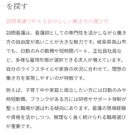
を探す
ツ
ブランク可の訪問看護求人が人気の理由と
訪問看護で叶える自分らしい働き方の選び方
は
訪問看護は、看護師としての専門性を活かしながら働き
ワークライフバランス重視の訪問看護条件
方の自由度が高いことが大きな魅力です。岐阜県高山市
日勤専属で実現する訪問看護の理想的な生
でも、日勤のみの勤務や短時間パート、正社員社員な
活
ど、多様な雇用形態が選択できる求人が増えています。
ワークライフバランスを支える訪問看護の
自分のライフスタイルや家族の状況に合わせて、理想の
魅力
働き方を実現しやすいのが特徴です。
家族との両立が叶う訪問看護シフトの特徴
例えば、子育て中や家庭と両立したい方には日勤のみや
残業少なめ職場で訪問看護が選ばれる理由
時短勤務、ブランクがある方には研修やサポート体制が
訪問看護で安心の年間休日と休暇体系を解
整った職場が選ばれる傾向にあります。看護の現場経験
説
や資格を活かしつつ、無理なく長く続けられる職場選び
訪問看護における労働環境の今とこれから
が重要です。