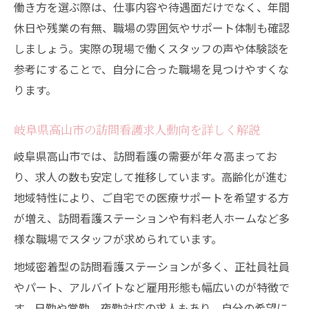
訪問看護の労働環境が注目される背景とは
働き方を選ぶ際は、仕事内容や待遇面だけでなく、年間
岐阜県高山市の訪問看護現場の今を知る
休日や残業の有無、職場の雰囲気やサポート体制も確認
訪問看護師の労働条件変化とこれからの課
しましょう。実際の現場で働くスタッフの声や体験談を
題
参考にすることで、自分に合った職場を見つけやすくな
ります。
訪問看護で重視される職場環境の新基準
働きやすさ向上を目指す訪問看護の取り組
岐阜県高山市の訪問看護求人動向を詳しく解説
み
岐阜県高山市では、訪問看護の需要が年々高まってお
在宅医療を支える訪問看護師の労働ポイント
り、求人の数も安定して推移しています。高齢化が進む
在宅医療拡大で訪問看護が求められる理由
地域特性により、ご自宅での医療サポートを希望する方
訪問看護師の業務内容とやりがいを分析
が増え、訪問看護ステーションや有料老人ホームなど多
訪問看護の現場で役立つ資格とスキル紹介
様な職場でスタッフが求められています。
地域連携が訪問看護の働き方に与える影響
地域密着型の訪問看護ステーションが多く、正社員社員
訪問看護師の安全対策とサポート体制につ
やパート、アルバイトなど雇用形態も幅広いのが特徴で
いて
す。日勤や常勤、夜勤対応の求人もあり、自分の希望に