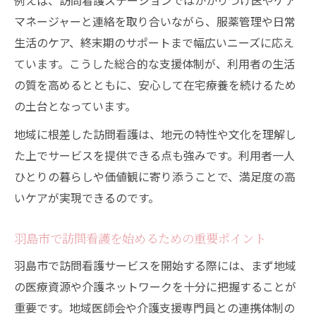
例えば、訪問看護ステーションではかかりつけ医やケア
マネージャーと連絡を取り合いながら、服薬管理や日常
羽島市で注目される訪問看護のサービス内
生活のケア、終末期のサポートまで幅広いニーズに応え
容
ています。こうした総合的な支援体制が、利用者の生活
利用者から評価される訪問看護支援の魅力
の質を高めるとともに、安心して在宅療養を続けるため
訪問看護の差別化ポイントと成功事例
の土台となっています。
選ばれる訪問看護支援の現場対応力とは
地域に根差した訪問看護は、地元の特性や文化を理解し
訪問看護サービス選びで重視すべき基準
た上でサービスを提供できる点も強みです。利用者一人
訪問看護の現場で役立つ支援方法を考える
ひとりの暮らしや価値観に寄り添うことで、満足度の高
訪問看護現場で実践できる支援方法の工夫
いケアが実現できるのです。
利用者ニーズに応える訪問看護支援の工夫
点
羽島市で訪問看護を始めるための重要ポイント
スタッフ間の連携強化で支援力を高める方
羽島市で訪問看護サービスを開始する際には、まず地域
法
の医療資源や介護ネットワークを十分に把握することが
訪問看護支援で役立つICT活用のポイント
重要です。地域医師会や介護支援専門員との連携体制の