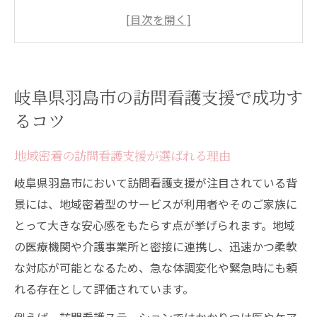
ント
訪問看護支援による利用者満足度向上の工
夫
スタッフ確保と訪問看護支援の安定運営戦
岐阜県羽島市の訪問看護支援で成功す
略
るコツ
訪問看護導入時に意識したい現場の課題と
対策
地域密着の訪問看護支援が選ばれる理由
訪問看護導入に必要な支援とは何か
岐阜県羽島市において訪問看護支援が注目されている背
訪問看護導入時の支援体制づくりの基本
景には、地域密着型のサービスが利用者やそのご家族に
訪問看護支援に不可欠な地域との連携方法
とって大きな安心感をもたらす点が挙げられます。地域
羽島市の訪問看護導入で必要な準備と流れ
の医療機関や介護事業所と密接に連携し、迅速かつ柔軟
訪問看護支援を充実させる人材育成の工夫
な対応が可能となるため、急な体調変化や緊急時にも頼
れる存在として評価されています。
訪問看護導入で見落とせない利用者の声
羽島市で選ばれる訪問看護の特徴を解説