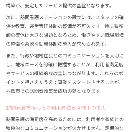
現場で支持される訪問看護支援の具体例
構築が、安定したサービス提供の基盤となります。
地域密着型訪問看護がもたらす利用者満足度
次に、訪問看護ステーションの設立には、スタッフの確
地域密着訪問看護で実現する満足度向上策
保や教育、運営管理体制の整備が不可欠です。特に看護
訪問看護支援によるご家族の安心感の理由
師の確保は大きな課題となるため、働きやすい職場環境
の整備や柔軟な勤務体制の導入が求められます。
利用者目線で考える訪問看護の支援の魅力
訪問看護支援で叶える快適な在宅生活の工
また、行政や地域住民とのコミュニケーションを大切に
夫
し、地域ニーズを的確に把握することが、利用者満足度
地域との協力体制がもたらす支援の強み
やサービスの継続的な改善につながります。これらのポ
イントを押さえたうえで事業をスタートさせることが、
訪問看護支援に必要なスタッフ教育の工夫
羽島市での訪問看護事業成功の鍵となります。
訪問看護スタッフ教育で大切にしたい視点
現場力向上を目指す訪問看護支援の研修方
訪問看護支援による利用者満足度向上の工夫
法
訪問看護の満足度を高めるためには、利用者や家族との
訪問看護支援で役立つOJTの活かし方
積極的なコミュニケーションが欠かせません。定期的な
多職種連携を意識した訪問看護スタッフ教