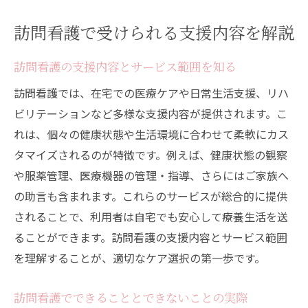
訪問看護支援内容のポイントと注意点
訪問看護で受けられる支援内容を解説
どこまで対応可能？訪問看護の実際
訪問看護のできること・できないこと一覧
訪問看護の支援内容とサービス範囲を知る
訪問看護で対応可能な医療的支援例
訪問看護では、在宅での医療ケアや日常生活支援、リハ
訪問看護のサービス内容と限界を理解する
ビリテーションなど多様な支援内容が提供されます。こ
れは、個々の健康状態や生活環境に合わせて柔軟にカス
訪問看護の利用者が受けられる支援内容
タマイズされるのが特徴です。例えば、健康状態の観察
訪問看護サービスの現場での工夫と特徴
や服薬管理、医療機器の管理・指導、さらにはご家族へ
安心の在宅生活へ導く訪問看護サービス
の助言も含まれます。これらのサービスが総合的に提供
訪問看護が在宅生活で果たす役割と支援内
されることで、利用者は自宅でも安心して療養生活を送
容
ることができます。訪問看護の支援内容とサービス範囲
訪問看護による生活支援と医療連携の仕組
を理解することが、適切なケア選択の第一歩です。
み
訪問看護の支援内容で安心を得るポイント
訪問看護でできることとできないことの実際