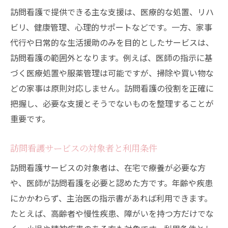
訪問看護サービスで家族もサポートされる
訪問看護で提供できる主な支援は、医療的な処置、リハ
理由
ビリ、健康管理、心理的サポートなどです。一方、家事
訪問看護が支える高齢者の在宅医療の特徴
代行や日常的な生活援助のみを目的としたサービスは、
利用前に知っておきたい訪問看護の流れ
訪問看護の範囲外となります。例えば、医師の指示に基
づく医療処置や服薬管理は可能ですが、掃除や買い物な
訪問看護の利用の流れをわかりやすく解説
どの家事は原則対応しません。訪問看護の役割を正確に
訪問看護を受けるまでの手続きと準備とは
把握し、必要な支援とそうでないものを整理することが
訪問看護開始の流れと支援内容の確認方法
重要です。
訪問看護利用前のポイントとチェック事項
訪問看護サービスの利用開始後のサポート
訪問看護サービスの対象者と利用条件
訪問看護の契約内容と制度のポイント
訪問看護サービスの対象者は、在宅で療養が必要な方
訪問看護の契約内容と制度をわかりやすく
や、医師が訪問看護を必要と認めた方です。年齢や疾患
解説
にかかわらず、主治医の指示書があれば利用できます。
訪問看護の20分ルールや契約時の注意点
たとえば、高齢者や慢性疾患、障がいを持つ方だけでな
訪問看護利用時の制度と料金の基礎知識