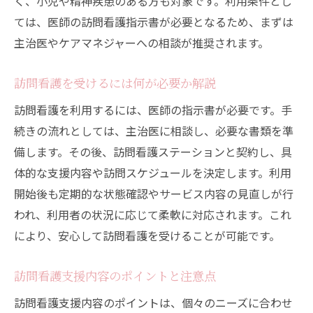
く、小児や精神疾患のある方も対象です。利用条件とし
ては、医師の訪問看護指示書が必要となるため、まずは
訪問看護ステーションとの契約の流れと内
主治医やケアマネジャーへの相談が推奨されます。
容
訪問看護における制度の活用ポイント
訪問看護を受けるには何が必要か解説
家族も安心できる訪問看護のサポート
訪問看護を利用するには、医師の指示書が必要です。手
訪問看護で家族が受けられるサポート内容
続きの流れとしては、主治医に相談し、必要な書類を準
訪問看護の支援内容が家族の負担を軽減
備します。その後、訪問看護ステーションと契約し、具
訪問看護サービスで家族の相談もサポート
体的な支援内容や訪問スケジュールを決定します。利用
訪問看護による家族向け心理的支援の実際
開始後も定期的な状態確認やサービス内容の見直しが行
訪問看護のサポートで安心できる在宅生活
われ、利用者の状況に応じて柔軟に対応されます。これ
により、安心して訪問看護を受けることが可能です。
訪問看護支援内容のポイントと注意点
訪問看護支援内容のポイントは、個々のニーズに合わせ