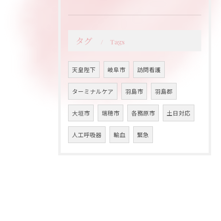
タグ
Tags
天皇陛下
岐阜市
訪問看護
ターミナルケア
羽島市
羽島郡
大垣市
瑞穂市
各務原市
土日対応
人工呼吸器
輸血
緊急