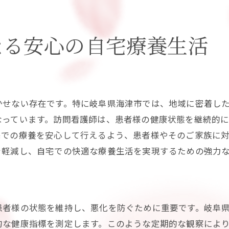
住民の健康意識を高める取り組み
地域社会との連携を強化する施策
なる安心の自宅療養生活
訪問看護が実現する新しい生活様式とその効果
在宅医療の普及による生活様式の変化
テレヘルスと訪問看護の融合
新しい生活様式における訪問看護の役割
かせない存在です。特に岐阜県海津市では、地域に密着し
訪問看護が支える多様な家族構成の支援
なっています。訪問看護師は、患者様の健康状態を継続的
環境に優しい訪問看護サービスの実践
宅での療養を安心して行えるよう、患者様やそのご家族に
を軽減し、自宅での快適な療養生活を実現するための強力
持続可能なケアモデルの構築
ク
患者様の状態を維持し、悪化を防ぐために重要です。岐阜
的な健康指標を測定します。このような定期的な観察によ