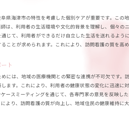
訪問看護師による定期的な健康チェック
岐阜県海津市の特性を考慮した個別ケアが重要です。この
自宅療養を安全に行うためのアドバイス
護師は、利用者の生活環境や文化的背景を理解し、個々の
精神的ケアと訪問看護の重要性
を通じて、利用者ができるだけ自立した生活を送れるよう
家族との協力による療養生活の改善
することが求められます。これにより、訪問看護の質を高
訪問看護がもたらす生活の質向上
岐阜県海津市での訪問看護が提供する質の高いサービ
ポート
質の高い訪問看護サービスの特徴
ためには、地域の医療機関との緊密な連携が不可欠です。
訪問看護師の専門性とその活用
築します。これにより、利用者の健康状態の変化に迅速に
患者のニーズに応じたカスタマイズケア
やケースミーティングを通じて、各専門家の意見を反映し
定期的なスキルアップ研修とその効果
トにより、訪問看護の質が向上し、地域住民の健康維持に
訪問看護における技術革新の導入
岐阜県海津市におけるサービス向上の取り組み