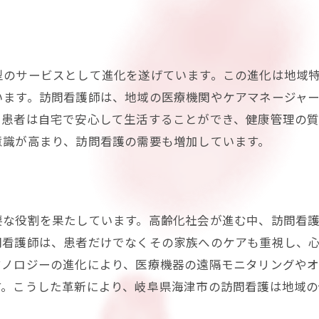
慢性疾患患者のQOL向上を目指して
健康管理のパートナーとしての訪問看護の重要性
訪問看護が担う健康管理の全貌
型のサービスとして進化を遂げています。この進化は地域
パーソナライズされたケアプランの提供
います。訪問看護師は、地域の医療機関やケアマネージャ
訪問看護と他職種との協力体制
、患者は自宅で安心して生活することができ、健康管理の
健康維持に向けた教育と啓発活動
意識が高まり、訪問看護の需要も増加しています。
訪問看護が提供するメンタルサポート
健康管理のプロフェッショナルとしての訪問看護
地域の健康を守る訪問看護の具体的な取り組み
要な役割を果たしています。高齢化社会が進む中、訪問看
地域住民への健康チェックキャンペーン
問看護師は、患者だけでなくその家族へのケアも重視し、
予防医療を推進する訪問看護の取り組み
クノロジーの進化により、医療機器の遠隔モニタリングや
病院との連携による早期退院支援
す。こうした革新により、岐阜県海津市の訪問看護は地域の
訪問看護による健康教育セミナー