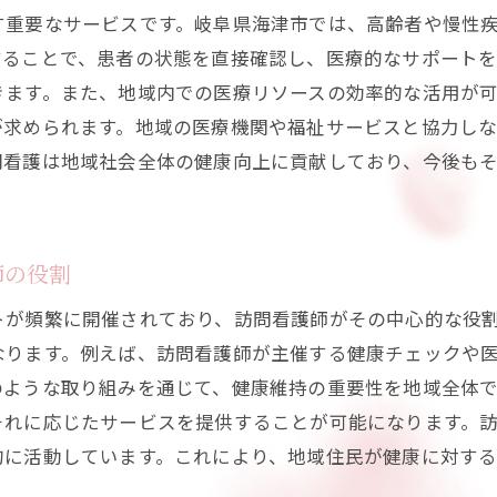
高齢者の生活を豊かにする訪問看護の役割とは
す重要なサービスです。岐阜県海津市では、高齢者や慢性
高齢者に優しい訪問看護の取り組み
することで、患者の状態を直接確認し、医療的なサポートを
生活習慣病の予防と管理
きます。また、地域内での医療リソースの効率的な活用が
社会的孤立を防ぐ訪問看護の重要性
が求められます。地域の医療機関や福祉サービスと協力し
認知症ケアにおける訪問看護の貢献
問看護は地域社会全体の健康向上に貢献しており、今後も
高齢者のリハビリテーションと訪問看護
高齢者の生活満足度向上のための支援策
師の役割
訪問看護がもたらす慢性疾患患者への生活改善策
慢性疾患の管理における訪問看護の役割
トが頻繁に開催されており、訪問看護師がその中心的な役
なります。例えば、訪問看護師が主催する健康チェックや
栄養管理と訪問看護の連携
のような取り組みを通じて、健康維持の重要性を地域全体
症状悪化を防ぐ早期介入の重要性
それに応じたサービスを提供することが可能になります。
慢性疾患における生活指導の実践
的に活動しています。これにより、地域住民が健康に対す
訪問看護師の継続的なサポート体制