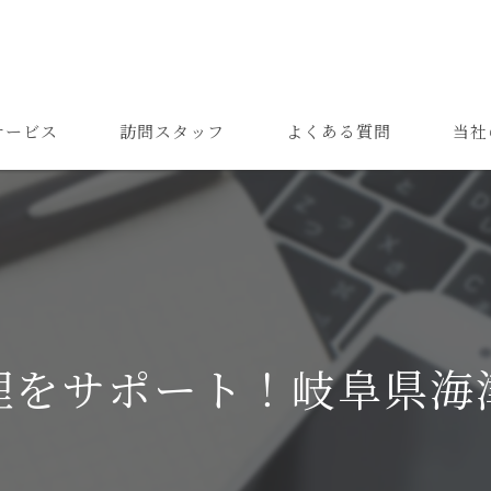
サービス
訪問スタッフ
よくある質問
当社
高齢者
難病
障がい
24時間
理をサポート！岐阜県海
精神