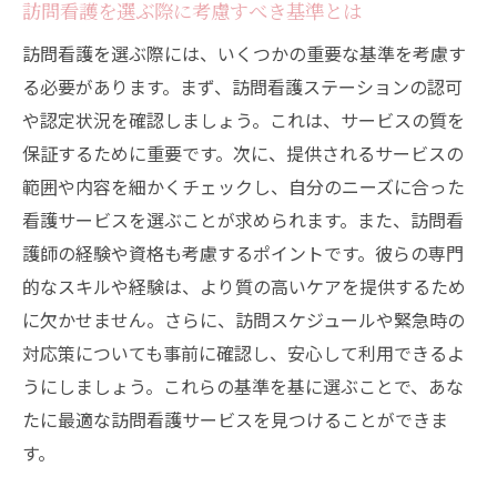
全ガイド
訪問看護を選ぶ際に考慮すべき基準とは
訪問看護予約の流れを詳しく解説
訪問看護を選ぶ際には、いくつかの重要な基準を考慮す
予約時に確認すべき訪問看護の条件
る必要があります。まず、訪問看護ステーションの認可
オンラインでの訪問看護予約方法
や認定状況を確認しましょう。これは、サービスの質を
保証するために重要です。次に、提供されるサービスの
訪問看護の予約に必要な情報と手続き
範囲や内容を細かくチェックし、自分のニーズに合った
訪問看護予約後の確認事項と注意点
看護サービスを選ぶことが求められます。また、訪問看
訪問看護の予約変更やキャンセルの手順
護師の経験や資格も考慮するポイントです。彼らの専門
訪問看護で受けられるサービス内容自分に合っ
的なスキルや経験は、より質の高いケアを提供するため
たケアを選ぶ方法
に欠かせません。さらに、訪問スケジュールや緊急時の
訪問看護で提供される基本サービス
対応策についても事前に確認し、安心して利用できるよ
慢性疾患管理に特化した訪問看護の選び方
うにしましょう。これらの基準を基に選ぶことで、あな
訪問看護サービスのカスタマイズ方法
たに最適な訪問看護サービスを見つけることができま
す。
介護と訪問看護の違いと連携方法
訪問看護でのリハビリテーションサービス