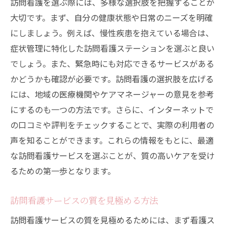
訪問看護を選ぶ際には、多様な選択肢を把握することが
訪問看護での目標設定とその達成方法
大切です。まず、自分の健康状態や日常のニーズを明確
訪問看護利用中に自己管理を向上させる方
にしましょう。例えば、慢性疾患を抱えている場合は、
法
症状管理に特化した訪問看護ステーションを選ぶと良い
訪問看護最適化のための家族の役割
でしょう。また、緊急時にも対応できるサービスがある
予約時に知っておきたい訪問看護の注意点トッ
かどうかも確認が必要です。訪問看護の選択肢を広げる
プ5
には、地域の医療機関やケアマネージャーの意見を参考
にするのも一つの方法です。さらに、インターネットで
訪問看護予約前に確認すべき重要事項
の口コミや評判をチェックすることで、実際の利用者の
訪問看護サービスの注意点とリスク管理
声を知ることができます。これらの情報をもとに、最適
訪問看護予約時のトラブルを避ける方法
な訪問看護サービスを選ぶことが、質の高いケアを受け
訪問看護の利用にあたっての契約上の注意
るための第一歩となります。
訪問看護での医療情報の扱いについて
訪問看護利用後のフィードバックの重要性
訪問看護サービスの質を見極める方法
訪問看護サービスの柔軟性利用者に合わせたカ
訪問看護サービスの質を見極めるためには、まず看護ス