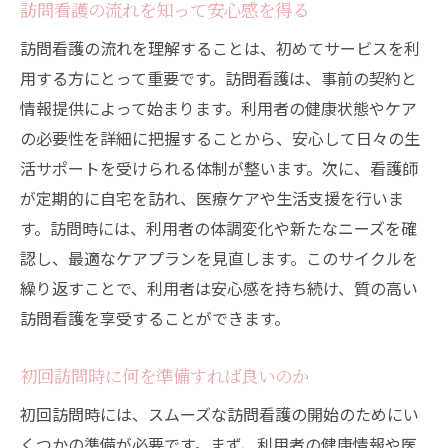
訪問看護サービスの基本的なフローを理解
訪問看護の流れを知って安心感を得る
する
訪問看護の流れを理解することは、初めてサービスを利
看護師訪問時の具体的なケア手順
用する方にとって重要です。訪問看護は、事前の契約と
訪問中のコミュニケーションの重要性
情報提供によって始まります。利用者の健康状態やケア
の必要性を詳細に把握することから、安心して日々の生
自宅環境を整えるためのアドバイス
活サポートを受けられる体制が整います。次に、看護師
訪問看護記録の活用法
が定期的に自宅を訪れ、医療ケアや生活支援を行いま
訪問頻度や時間についての調整方法
す。訪問時には、利用者の体調変化や新たなニーズを確
訪問看護で安心安全なケアを受けるための秘訣
認し、最適なケアプランを見直します。このサイクルを
質の高い訪問看護ステーションの選び方
繰り返すことで、利用者は安心感を持ち続け、質の高い
看護師と良好なコミュニケーションを取る
訪問看護を享受することができます。
コツ
訪問看護中の感染予防策
初回訪問時に何を準備すれば良いのか
訪問看護でのトラブルを未然に防ぐ方法
初回訪問時には、スムーズな訪問看護の開始のためにい
緊急時の対応体制を確認する
くつかの準備が必要です。まず、利用者の健康情報や医