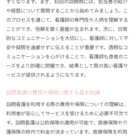
すくなります。まず、初回の訪問時には、担当者の紹介
る
や経歴について質問することから始めてみましょう。こ
複数の医療機関との情報共有
のプロセスを通じて、看護師の専門性や人柄を理解する
訪問看護の終了時期を決める基準
ことができ、信頼を築く基盤が生まれます。次に、日常
訪問看護の質を維持するための連絡手段
的なコミュニケーションを大切にし、看護師に対して不
訪問看護を最大限に活用するための事前準備
安や疑問を遠慮せずに伝えることが重要です。透明なコ
ミュニケーションを心がけることで、看護師も患者のニ
訪問看護開始前の自己チェックリスト
ーズをより的確に把握でき、結果として質の高い看護サ
必要な医療器具や薬品の準備
ービスが提供されるようになります。
訪問看護中に必要な家族の役割
プライバシーの配慮をするための工夫
訪問看護の費用や保険に関する基本知識
サービス利用前に確認しておくべきこと
訪問看護を利用する際の費用や保険についての理解は、
訪問看護利用後のアフターケア
利用者が安心してサービスを受けるために必要不可欠で
介護保険を活用した訪問看護サービスの受け方
す。訪問看護は公的保険の適用が可能で、医療保険や介
介護保険適用の条件と申請手続き
護保険の枠内で料金が決まっています。医療保険を利用