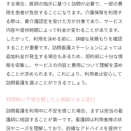
介護認定の取得と訪問看護の関係
する場合、医師の指示に基づく訪問が必要で、一部の費
用を患者が負担することになります。介護保険を利用す
訪問看護における保険の自己負担額
る際は、要介護認定を受けた方が対象であり、サービス
介護保険を利用する際の注意事項
内容や提供時間によって料金が変わることがあります。
訪問看護と介護サービスの併用方法
したがって、利用を決める前に、詳細な見積もりを確認
訪問看護を受けるための財政支援の活用
することが重要です。訪問看護ステーションによっては
訪問看護利用時の注意点とトラブル回避策
追加料金が発生する場合もあるため、契約前に十分な情
訪問看護利用時の一般的な注意点
報を収集し、サービスの内容と費用について理解を深め
キャンセルや変更時の対応ルール
ることが求められます。これにより、利用者は安心して
訪問看護中に起こりうるトラブル例
訪問看護を選ぶことができるでしょう。
訪問看護の契約内容をしっかり確認する
利用時に不安を感じたら相談できる窓口
問題が発生した時の相談窓口の利用法
訪問看護を利用中に不安を感じた場合、まずは担当の看
訪問看護利用後のフィードバックの重要性
護師に相談することが第一です。看護師は利用者様の状
況やニーズを理解しており、的確なアドバイスを提供で