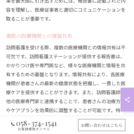
果を最大限に引き出すためには、報告書に記載された内
容を理解し、医療従事者と適切にコミュニケーションを
取ることが重要です。
複数の医療機関との情報共有
訪問看護を受ける際、複数の医療機関との情報共有は不
可欠です。訪問看護ステーションが提供する報告書は、
かかりつけ医や専門医など、様々な医療機関と情報を共
有するための基盤となります。情報共有により、各医療
機関が患者さんの最新の健康状態を把握し、一貫した医
療ケアを提供することができます。また、訪問看護師が
他の医療専門家と連携することで、患者さんの治療方針
やケアプランを効果的に調整することが可能です。特
に、慢性的な疾患を抱える患者さんにとっては、医療機
058-374-1541
お問い合わせはこちら
関間の情報共有がスムーズに進むことで、状態の悪化を
お客様専用ダイヤル