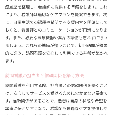
療履歴を整理し、看護師に提供する準備をします。これ
継続的なケアプランの見直し
により、看護師は適切なケアプランを提案できます。次
医師指示書取得から始める訪問看護利用の流れ
に、日常生活での課題や希望する支援内容を明確にして
医師指示書の重要性と取得方法
おくと、看護師とのコミュニケーションが円滑になりま
訪問看護ステーションへの申し込み手順
す。また、必要な医療機器や薬品の準備も忘れずに行い
初回訪問で確認すべき事項
ましょう。これらの準備が整うことで、初回訪問が効果
ケアプラン作成のプロセス
的に進み、訪問看護を安心して利用できる基盤が築かれ
訪問看護の開始日を決める際のポイント
ます。
訪問看護利用開始後のフォローアップ
訪問看護の担当者と信頼関係を築く方法
訪問看護ステーションとの連携で実現する自宅
ケア
訪問看護を利用する際、担当者との信頼関係を築くこと
は、安心してサービスを受けるために欠かせない要素で
訪問看護ステーションとの連携方法
す。信頼関係があることで、患者は自身の状態や希望を
定期的な訪問のスケジュール管理
率直に伝えやすくなり、看護師も最適なケアを提供しや
訪問看護ステーションからの報告を活用す