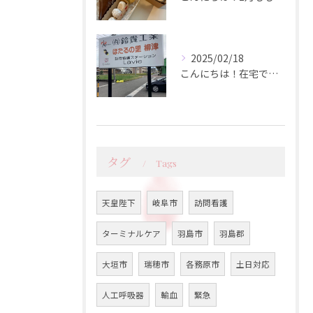
2025/02/18
こんにちは！在宅でのケアが必要な方にとって、訪問看護は心強い...
タグ
Tags
天皇陛下
岐阜市
訪問看護
ターミナルケア
羽島市
羽島郡
大垣市
瑞穂市
各務原市
土日対応
人工呼吸器
輸血
緊急